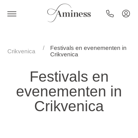
HR
Festivals en evenementen in
Crikvenica
Crikvenica
Hotels en resorts
Festivals en
evenementen in
Campings
Crikvenica
Speciale aanbiedingen
Bestemmingen