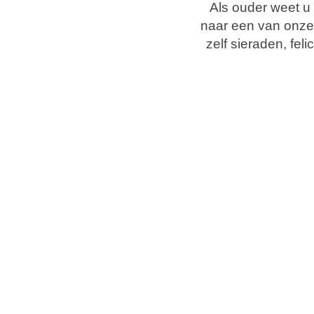
Vakantietypes
Als ouder weet u
naar een van onze 
zelf sieraden, fe
Merken
Ami Loyalty programma
Blogi