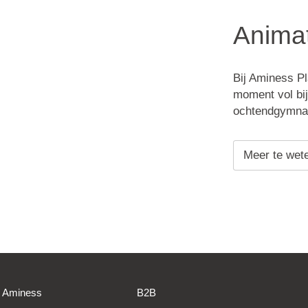
Anima
Bij Aminess P
moment vol bij
ochtendgymnast
Meer te wet
Aminess
B2B