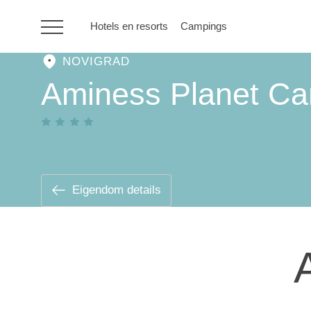
Hotels en resorts
Campings
NOVIGRAD
HR
Aminess Planet Ca
Hotels en resorts
Campings
Eigendom details
Speciale
aanbiedingen
Bestemmingen