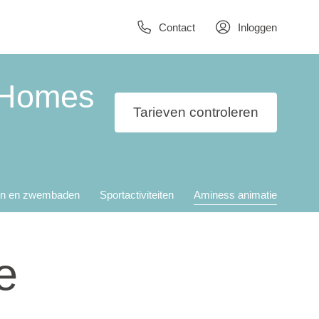
Contact
Inloggen
 Homes
Tarieven controleren
en en zwembaden
Sportactiviteiten
Aminess animatie
e