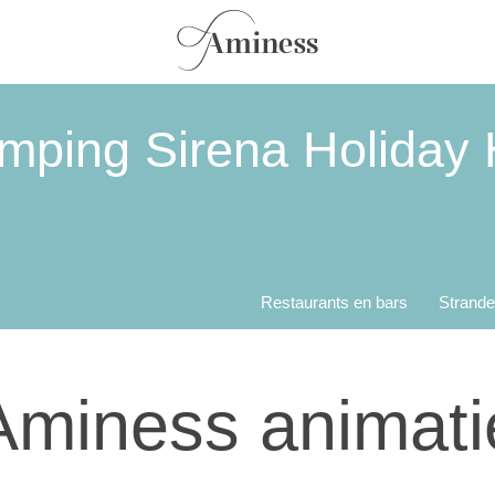
mping Sirena Holiday
Restaurants en bars
Strand
Aminess animati