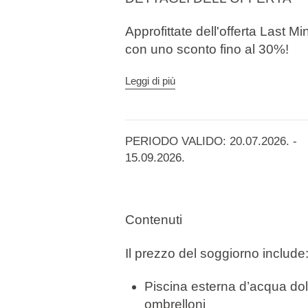
Approfittate dell'offerta Last 
con uno sconto fino al 30%!
Nascosto in un'oasi verde di pi
Leggi di più
incantevoli spiagge dell'isola 
un vero paradiso per chiunque 
natura, e sperimentare il benes
PERIODO VALIDO: 20.07.2026. -
moderne, piscina, ristoranti, bar 
15.09.2026.
un comfort moderno per i romant
Contenuti
Il prezzo del soggiorno include
Piscina esterna d’acqua dolc
ombrelloni