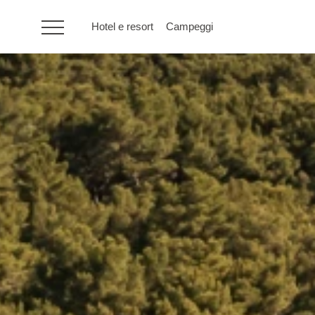
Hotel e resort
Campeggi
HR
Hotel e resort
Campeggi
Offerte speciali
Destinazioni
Tipi di vacanza
Marchi