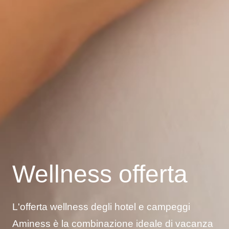
Wellness offerta
L'offerta wellness degli hotel e campeggi
Aminess è la combinazione ideale di vacanza