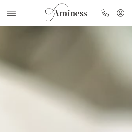
HR
Hotel e resort
Campeggi
Offerte speciali
Destinazioni
Tipi di vacanza