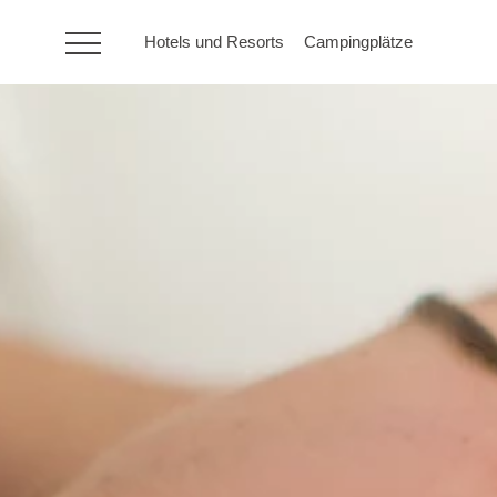
Hotels und Resorts
Campingplätze
HR
Hotels und Resorts
Campingplätze
Sonderangebote
Reiseziele
Urlaubsarten
Marken