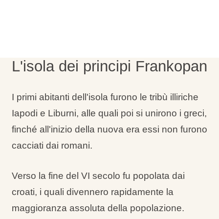
Tipi di vacanza
L'isola dei principi Frankopan
Marchi
Programma Ami Loyalty
I primi abitanti dell'isola furono le tribù illiriche
Blog
Iapodi e Liburni, alle quali poi si unirono i greci,
finché all'inizio della nuova era essi non furono
cacciati dai romani.
Verso la fine del VI secolo fu popolata dai
croati, i quali divennero rapidamente la
maggioranza assoluta della popolazione.