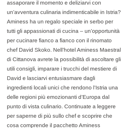
assaporare il momento e deliziarvi con
Tipi di vacanza
un’avventura culinaria indimenticabile in Istria?
Aminess ha un regalo speciale in serbo per
tutti gli appassionati di cucina – un’opportunità
per cucinare fianco a fianco con il rinomato
Marchi
chef David Skoko. Nell’hotel Aminess Maestral
Programma Ami Loyalty
di Cittanova avrete la possibilità di ascoltare gli
Blog
utili consigli, imparare i trucchi del mestiere di
David e lasciarvi entusiasmare dagli
ingredienti locali unici che rendono l’Istria una
delle regioni più emozionanti d’Europa dal
punto di vista culinario. Continuate a leggere
per saperne di più sullo chef e scoprire che
cosa comprende il pacchetto Aminess