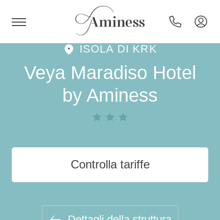
ISOLA DI KRK
HR
Veya Maradiso Hotel
by Aminess
Hotel e resort
Campeggi
Controlla tariffe
Offerte speciali
Destinazioni
Dettagli della struttura