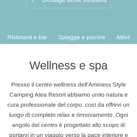
Tipi di vacanza
Ristoranti e bar
Spiagge e piscine
Attività
Marchi
Programma Ami Loyalty
Wellness e spa
Blog
Presso il centro wellness dell’Aminess Style
Camping Atea Resort abbiamo unito natura e
cura professionale del corpo, così da offrirvi un
luogo di completo relax e rinnovamento. Ogni
angolo del centro è progettato allo scopo di
portarvi in un viaggio verso la pace interiore e