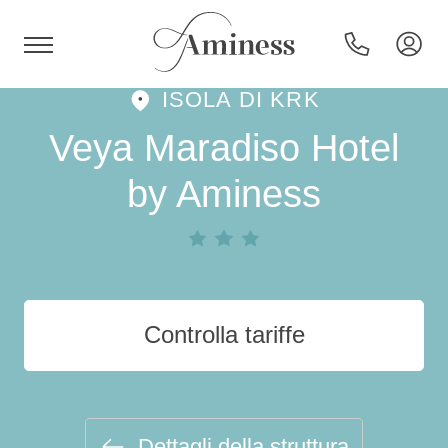
ISOLA DI KRK
HR
Veya Maradiso Hotel
by Aminess
Hotel e resort
Campeggi
Controlla tariffe
Offerte speciali
Destinazioni
Dettagli della struttura