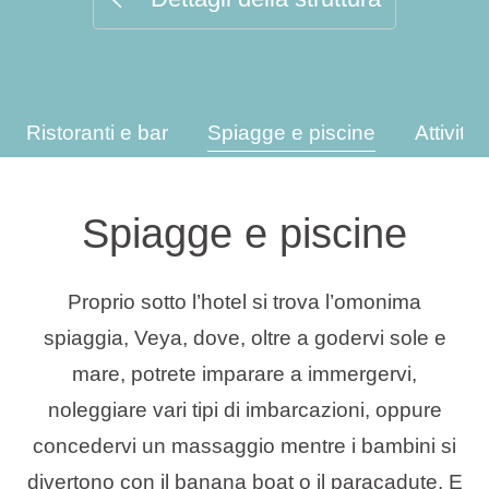
Tipi di vacanza
Ristoranti e bar
Spiagge e piscine
Attività
Marchi
Programma Ami Loyalty
Spiagge e piscine
Blog
Proprio sotto l’hotel si trova l’omonima
spiaggia, Veya, dove, oltre a godervi sole e
mare, potrete imparare a immergervi,
noleggiare vari tipi di imbarcazioni, oppure
concedervi un massaggio mentre i bambini si
divertono con il banana boat o il paracadute. E