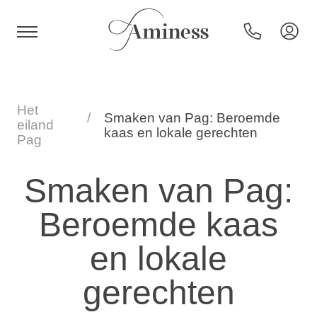
HR
Het
Smaken van Pag: Beroemde
eiland
kaas en lokale gerechten
Pag
Hotels en resorts
Smaken van Pag:
Campings
Beroemde kaas
en lokale
Speciale aanbiedingen
gerechten
Bestemmingen