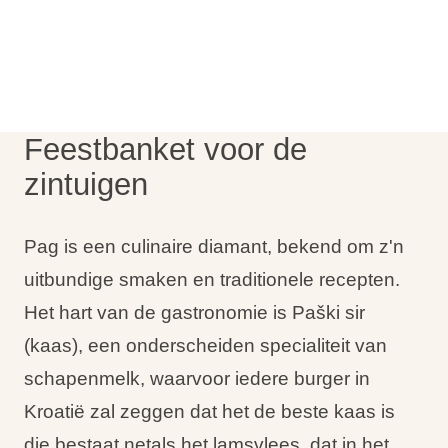
Vakantietypes
Feestbanket voor de
Merken
zintuigen
Ami Loyalty programma
Blogi
Pag is een culinaire diamant, bekend om z'n
uitbundige smaken en traditionele recepten.
Het hart van de gastronomie is Paški sir
(kaas), een onderscheiden specialiteit van
schapenmelk, waarvoor iedere burger in
Kroatië zal zeggen dat het de beste kaas is
die bestaat netals het lamsvlees, dat in het