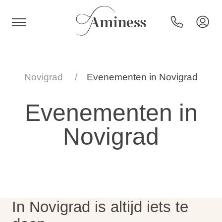
HR
Novigrad
Evenementen in Novigrad
Evenementen in
Hotels en resorts
Novigrad
Campings
Speciale aanbiedingen
In Novigrad is altijd iets te
Bestemmingen