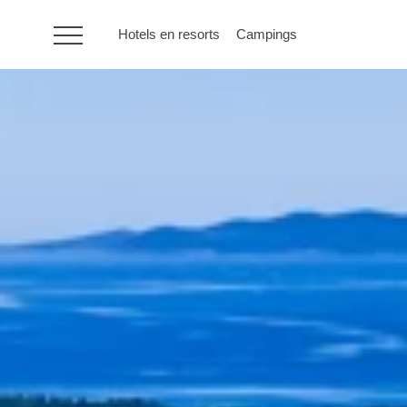
Hotels en resorts
Campings
HR
Hotels en resorts
Campings
Speciale
aanbiedingen
Bestemmingen
Vakantietypes