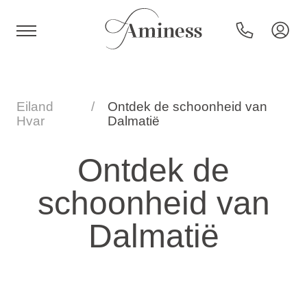
HR
Eiland
Ontdek de schoonheid van
Hvar
Dalmatië
Hotels en resorts
Ontdek de
schoonheid van
Campings
Dalmatië
Speciale aanbiedingen
Bestemmingen