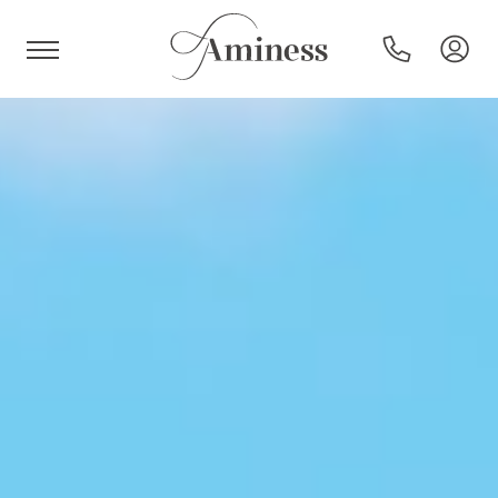
HR
Hotel e resort
Campeggi
Offerte speciali
Destinazioni
Tipi di vacanza