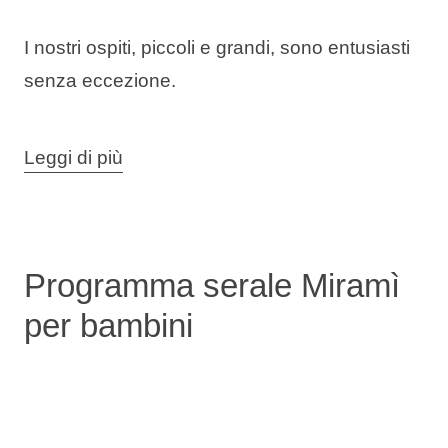
I nostri ospiti, piccoli e grandi, sono entusiasti
senza eccezione.
Troverete il Mini Club Miramì a:
Leggi di più
Novigrad, Istria:
Aminess Vival Maestral hotel
Programma serale Miramì
Aminess Laguna Hotel
per bambini
Aminess Planet Camping Maravea Resort
Aminess Planet Camping Sirena