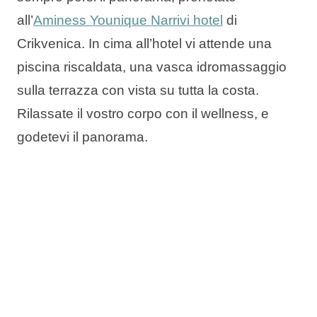
all’
Aminess Younique Narrivi hotel
di
Crikvenica. In cima all’hotel vi attende una
piscina riscaldata, una vasca idromassaggio
sulla terrazza con vista su tutta la costa.
Rilassate il vostro corpo con il wellness, e
godetevi il panorama.
Dimenticate le preoccupazioni, inspirate
Leggi di più
profondamente e amate di nuovo voi stessi.
Riscaldate il corpo ed eliminate le tossine nella
sauna, quindi sdraiatevi sul lettino da
massaggio.
L’Istria è wellness