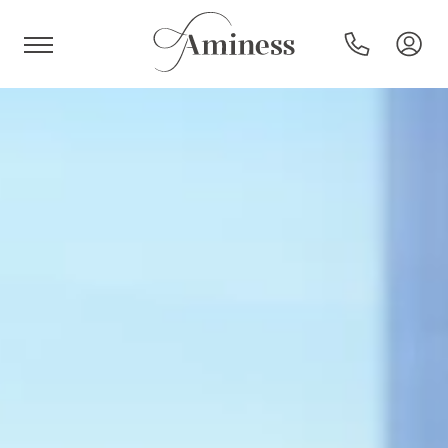
HR
Hotel e resort
Campeggi
Offerte speciali
Destinazioni
Tipi di vacanza