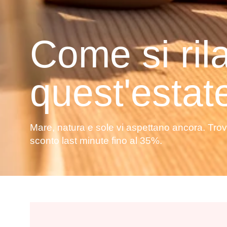
Come si ri
quest'estat
Mare, natura e sole vi aspettano ancora. Tro
sconto last minute fino al 35%.