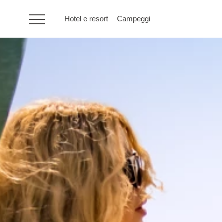
Hotel e resort
Campeggi
HR
Hotel e resort
Campeggi
Offerte speciali
Destinazioni
Tipi di vacanza
Marchi