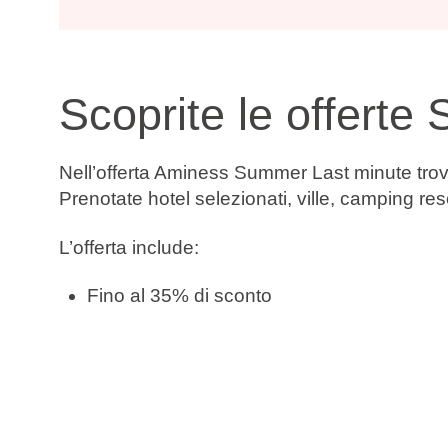
Scoprite le offerte
Nell’offerta Aminess Summer Last minute trover
Prenotate hotel selezionati, ville, camping res
L’offerta include:
Fino al 35% di sconto
Prenotate ora, pagate dopo
Cambio data gratuito
Cancellazione gratuita*
Verificate la disponibilità e prenotate il vostr