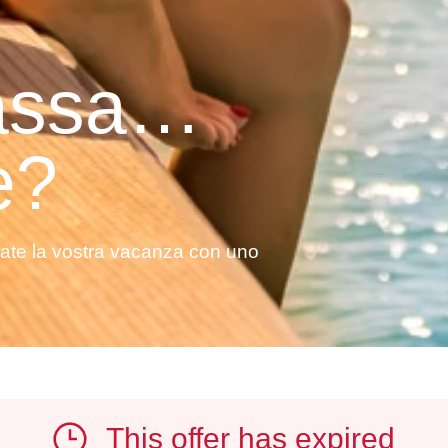
lassa…
e?
vate la vostra vacanza con uno
This offer has expired