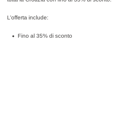
L’offerta include:
Fino al 35% di sconto
Prenotate ora, pagate dopo
Cambio data gratuito
Cancellazione gratuita*
Verificate la disponibilità e prenotate il vostro
soggiorno al mare.
*In conformità con le condizioni di vendita