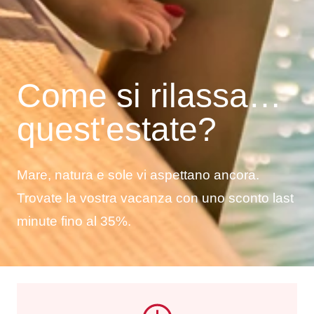
Come si rilassa…
quest'estate?
Mare, natura e sole vi aspettano ancora.
Trovate la vostra vacanza con uno sconto last
minute fino al 35%.