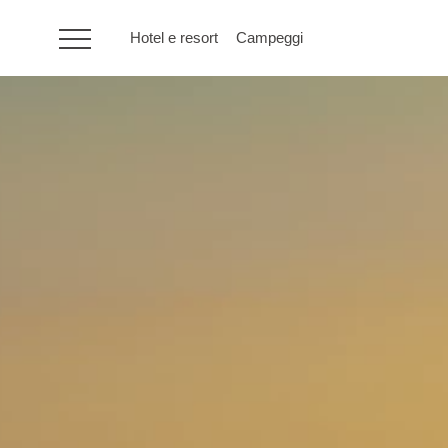
Hotel e resort
Campeggi
HR
Hotel e resort
Campeggi
Offerte speciali
Destinazioni
Tipi di vacanza
Marchi