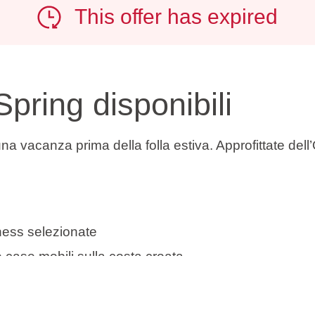
This offer has expired
Spring disponibili
na vacanza prima della folla estiva. Approfittate dell
ness selezionate
 e case mobili sulla costa croata
 destinazioni costiere in Istria, nel Quarnero e in Dal
erile, una breve fuga o un weekend lungo