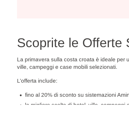
Scoprite le Offerte 
La primavera sulla costa croata è ideale per u
ville, campeggi e case mobili selezionati.
L’offerta include:
fino al 20% di sconto su sistemazioni Ami
la migliore scelta di hotel, ville, campeggi
sistemazioni vicino al mare in affascinanti
condizioni ideali per una vacanza primav