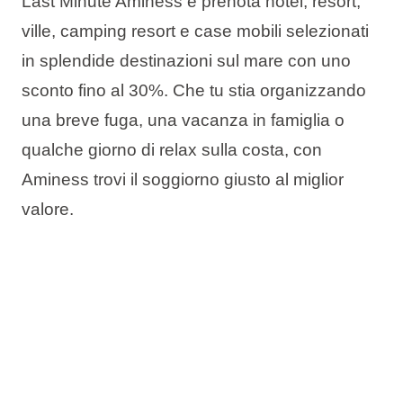
Last Minute Aminess e prenota hotel, resort,
ville, camping resort e case mobili selezionati
in splendide destinazioni sul mare con
uno
sconto fino al 30%
. Che tu stia organizzando
una breve fuga, una vacanza in famiglia o
qualche giorno di relax sulla costa, con
Aminess trovi il soggiorno giusto al miglior
valore.
L’offerta include:
Fino al 30% di sconto
Prenota ora, paga più tardi
Cambio data gratuito