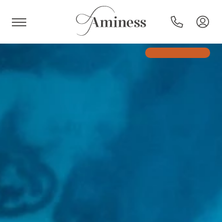
HR
Hotel e resort
Campeggi
Offerte speciali
Destinazioni
Tipi di vacanza