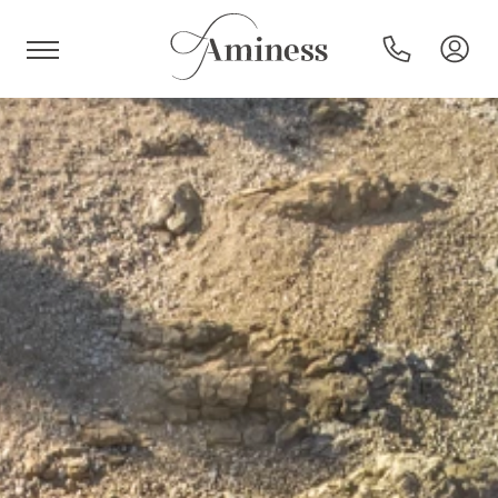
HR
Hotel e resort
Campeggi
Offerte speciali
Destinazioni
Tipi di vacanza