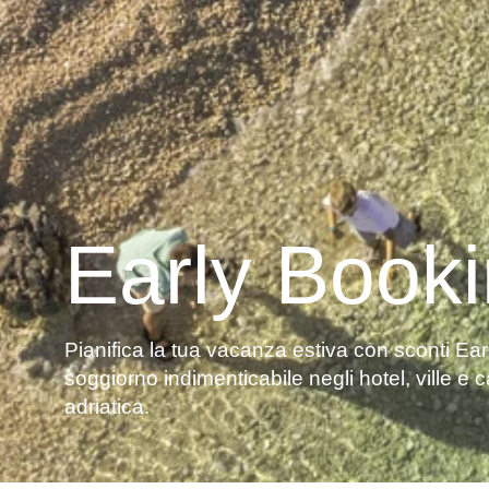
Early Book
Pianifica la tua vacanza estiva con sconti Ear
soggiorno indimenticabile negli hotel, ville e
adriatica.