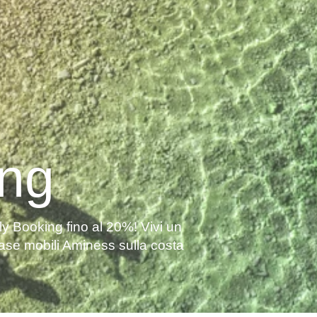
ing
ly Booking fino al 20%! Vivi un
 case mobili Aminess sulla costa