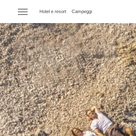
Hotel e resort
Campeggi
HR
Hotel e resort
Campeggi
Offerte speciali
Destinazioni
Tipi di vacanza
Marchi