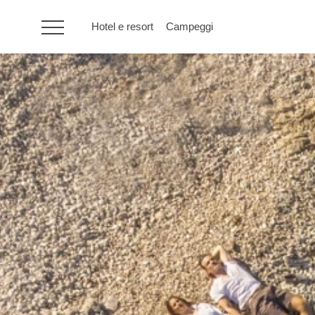
Hotel e resort
Campeggi
HR
Hotel e resort
Campeggi
Offerte speciali
Destinazioni
Tipi di vacanza
Marchi