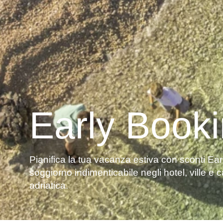
Early Book
Pianifica la tua vacanza estiva con sconti Ear
soggiorno indimenticabile negli hotel, ville e
adriatica.