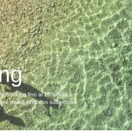
ing
ly Booking fino al 20%! Vivi un
 case mobili Aminess sulla costa