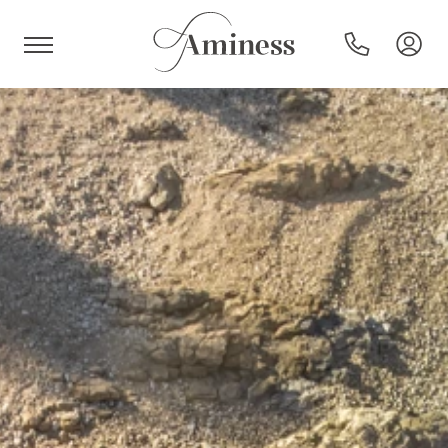
HR
Hotel e resort
Campeggi
Offerte speciali
Destinazioni
Tipi di vacanza