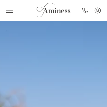
HR
Hotel e resort
Campeggi
Offerte speciali
Destinazioni
Tipi di vacanza