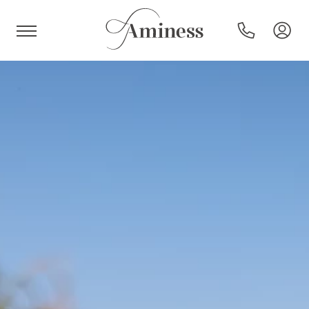
HR
Hotel e resort
Campeggi
Offerte speciali
Destinazioni
Tipi di vacanza