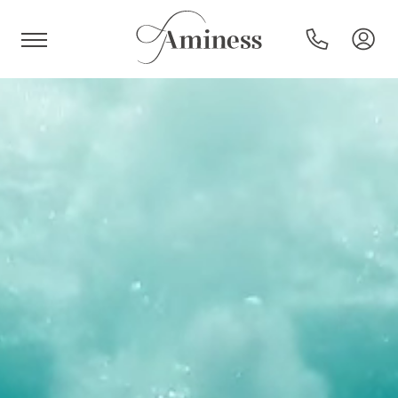
HR
Hotel e resort
Campeggi
Offerte speciali
Destinazioni
Tipi di vacanza