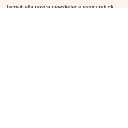
Iscriviti alla nostra newsletter e assicurati gli
sconti esclusivi del Black Friday in tempo.
Tieni d’occhio la tua casella di posta!
Filtri
Nessun risultato! Modifica i filtri di ricerca per
visualizzare più offerte speciali.