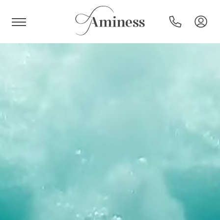
HR
Hotel e resort
Campeggi
Offerte speciali
Destinazioni
Tipi di vacanza