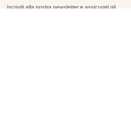
Iscriviti alla nostra newsletter e assicurati gli
sconti esclusivi del Black Friday in tempo.
Tieni d’occhio la tua casella di posta!
Filtri
Nessun risultato! Modifica i filtri di ricerca per
visualizzare più offerte speciali.