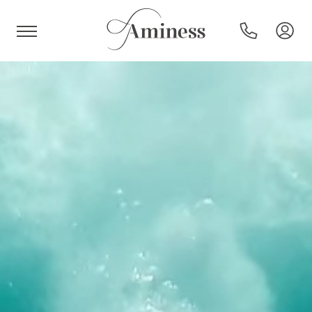
HR
Hotel e resort
Campeggi
Offerte speciali
Destinazioni
Tipi di vacanza