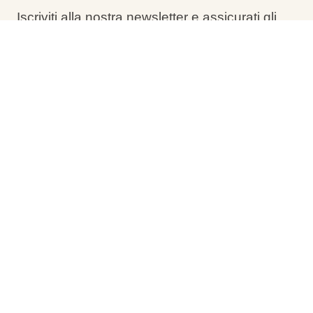
Iscriviti alla nostra newsletter e assicurati gli
sconti esclusivi del Black Friday in tempo.
Tieni d’occhio la tua casella di posta!
Filtri
Nessun risultato! Modifica i filtri di ricerca per
visualizzare più offerte speciali.