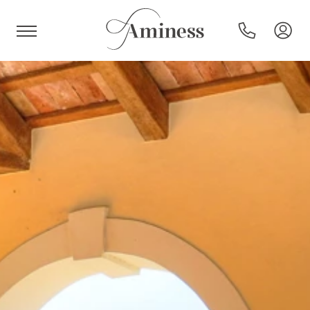
HR
Hotel e resort
Campeggi
Offerte speciali
Destinazioni
Tipi di vacanza