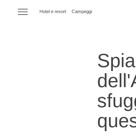
Hotel e resort
Campeggi
HR
Spia
Hotel e resort
dell
Campeggi
sfugg
Offerte speciali
Destinazioni
ques
Tipi di vacanza