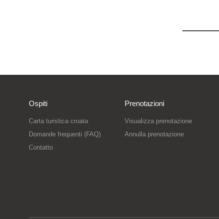
Ospiti
Prenotazioni
Carta turistica croata
Visualizza prenotazione
Domande frequenti (FAQ)
Annulla prenotazione
Contatto