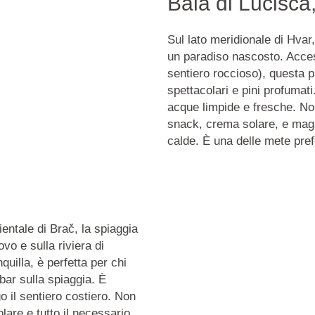
Baia di Lučišća
Sul lato meridionale di Hvar
un paradiso nascosto. Access
sentiero roccioso), questa p
spettacolari e pini profumati
acque limpide e fresche. No
snack, crema solare, e maga
calde. È una delle mete pref
ientale di Brač, la spiaggia
vo e sulla riviera di
quilla, è perfetta per chi
bar sulla spiaggia. È
o il sentiero costiero. Non
lare e tutto il necessario