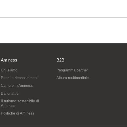
Aminess
B2B
Chi siamo
Programma partner
Premi e riconoscimenti
Album multimediale
Carriere in Aminess
Bandi attivi
Il turismo sostenibile di
Aminess
Politiche di Aminess