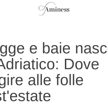
gge e baie nasc
'Adriatico: Dove
ire alle folle
t'estate