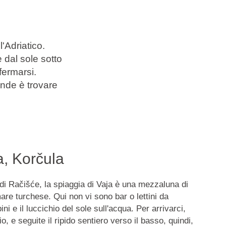
'Adriatico.
e dal sole sotto
fermarsi.
rande è trovare
a, Korčula
 di Račišće, la spiaggia di Vaja è una mezzaluna di
mare turchese. Qui non vi sono bar o lettini da
pini e il luccichio del sole sull'acqua. Per arrivarci,
o, e seguite il ripido sentiero verso il basso, quindi,