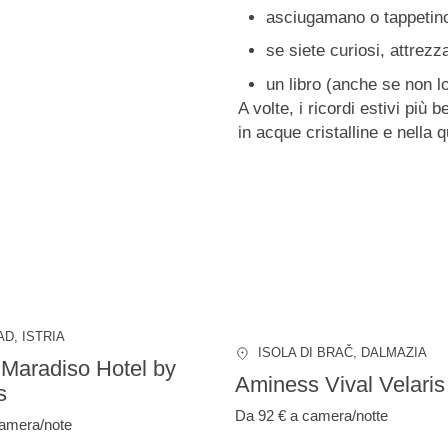
asciugamano o tappetino 
se siete curiosi, attrezz
un libro (anche se non lo
A volte, i ricordi estivi più 
in acque cristalline e nella 
AD
, ISTRIA
ISOLA DI BRAČ
, DALMAZIA
Maradiso Hotel by
Aminess Vival Velaris
s
Da 92 €
a camera/notte
amera/note