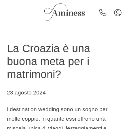
HR
La Croazia è una
buona meta per i
Hotel e resort
matrimoni?
Campeggi
23 agosto 2024
Offerte speciali
I destination wedding sono un sogno per
molte coppie, in quanto essi offrono una
Destinazioni
miscela unica di viaggi, festeggiamenti e