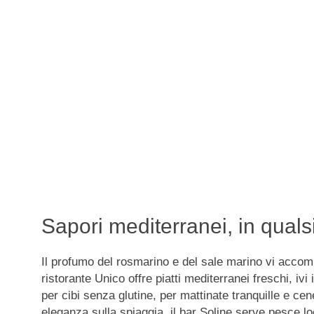
Sapori mediterranei, in qual
Il profumo del rosmarino e del sale marino vi accomp
ristorante Unico offre piatti mediterranei freschi, iv
per cibi senza glutine, per mattinate tranquille e cen
eleganza sulla spiaggia, il bar Soline serve
pesce lo