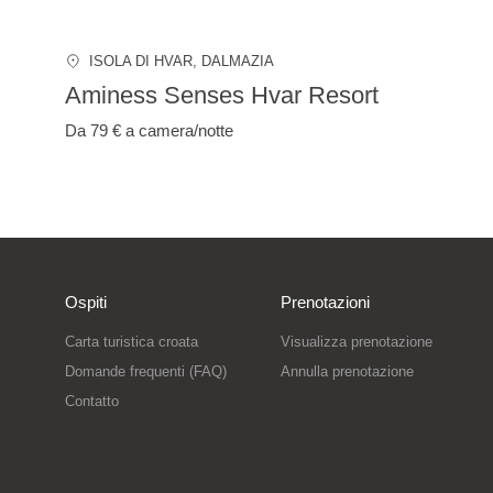
ISOLA DI HVAR
, DALMAZIA
Aminess Senses Hvar Resort
Da 79 €
a camera/notte
Ospiti
Prenotazioni
Carta turistica croata
Visualizza prenotazione
Domande frequenti (FAQ)
Annulla prenotazione
Contatto