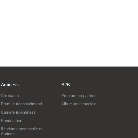
Aminess
B2B
Chi siamo
Programma partner
Premi e riconoscimenti
Album multimediale
Carriere in Aminess
Bandi attivi
Il turismo sostenibile di
Aminess