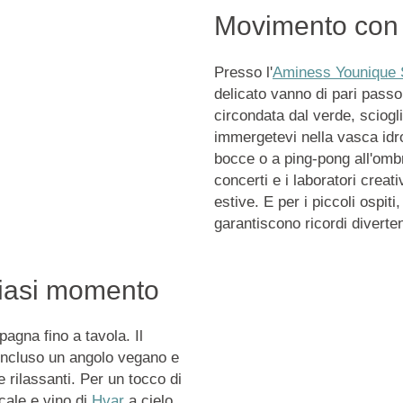
Movimento con f
Presso l'
Aminess Younique 
delicato vanno di pari passo.
circondata dal verde, sciogl
immergetevi nella vasca idro
bocce o a ping-pong all'ombr
concerti e i laboratori creati
estive. E per i piccoli ospit
garantiscono ricordi diverten
siasi momento
agna fino a tavola. Il
i incluso un angolo vegano e
e rilassanti. Per un tocco di
cale e vino di
Hvar
a cielo