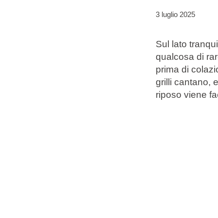
3 luglio 2025
Marchi
Sul lato tranqu
Programma Ami Loyalty
qualcosa di rar
Blog
prima di colazi
grilli cantano, 
riposo viene fa