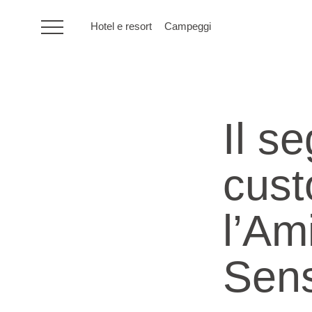
Hotel e resort
Campeggi
HR
Il s
Hotel e resort
cust
Campeggi
l’Am
Offerte speciali
Destinazioni
Sens
Tipi di vacanza