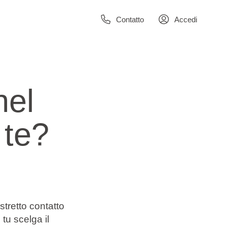
Contatto
Accedi
nel
 te?
tretto contatto
tu scelga il