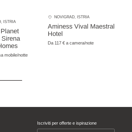
NOVIGRAD
, ISTRIA
D
, ISTRIA
Aminess Vival Maestral
Planet
Hotel
 Sirena
Da 117 €
a camera/note
 Homes
sa mobile/notte
Iscriviti per offerte e ispirazione