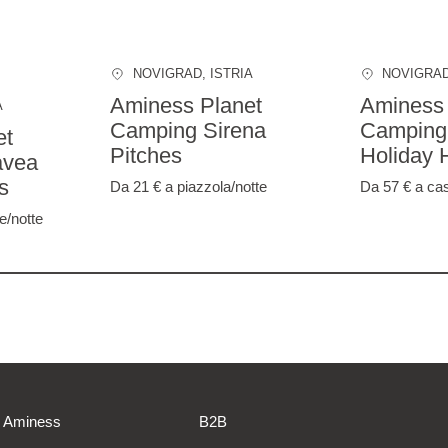
NOVIGRAD
, ISTRIA
NOVIGRA
Aminess Planet
Aminess 
A
Camping Sirena
Camping
et
Pitches
Holiday
avea
s
Da 21 €
a piazzola/notte
Da 57 €
a ca
e/notte
Aminess
B2B