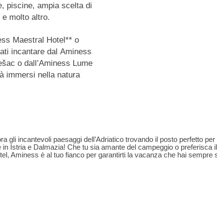
, piscine, ampia scelta di
 e molto altro.
ss Maestral Hotel
** o
ati incantare dal
Aminess
ešac o dall’
Aminess Lume
lità immersi nella natura
ra gli incantevoli paesaggi dell’Adriatico trovando il posto perfetto per 
in Istria e Dalmazia! Che tu sia amante del campeggio o preferisca i
otel, Aminess è al tuo fianco per garantirti la vacanza che hai sempre 