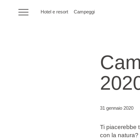
Hotel e resort
Campeggi
HR
Camp
Hotel e resort
2020
Campeggi
Offerte speciali
31 gennaio 2020
Destinazioni
Ti piacerebbe t
Tipi di vacanza
con la natura? 