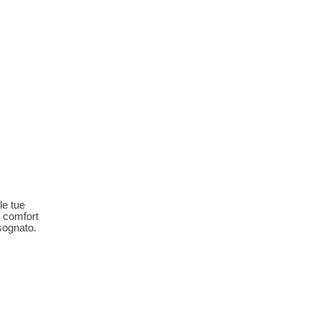
le tue
l comfort
sognato.