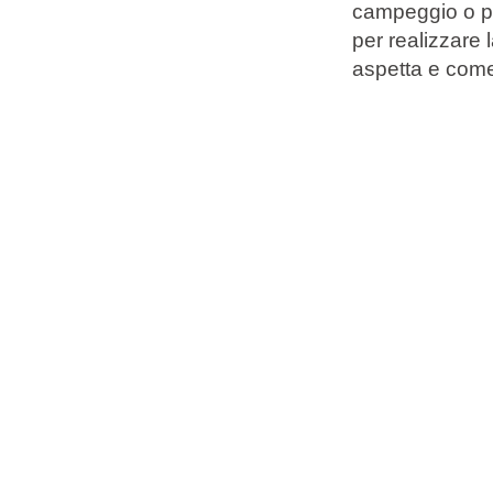
campeggio o pre
per realizzare
Marchi
aspetta e come
Programma Ami Loyalty
Blog