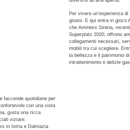
divertirsi all’aria aperta.
Per vivere un’esperienza di 
giusto. E qui entra in gioco
che
Aminess Sirena
, recen
Superplatz 2020, offrono amp
collegamenti necessari, servi
mobili tra cui scegliere. En
la bellezza e il patrimonio di
intrattenimento e delizie ga
le faccende quotidiane per
confortevole con una vista
ea, gusta una ricca
iati viziare.
ess in Istria e Dalmazia