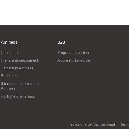
Aminess
B2B
Chi siamo
Programma partner
Premi e riconoscimenti
Album multimediale
Carriere in Aminess
Bandi attivi
Il turismo sostenibile di
Aminess
Politiche di Aminess
Protezione dei dati personali
Termi