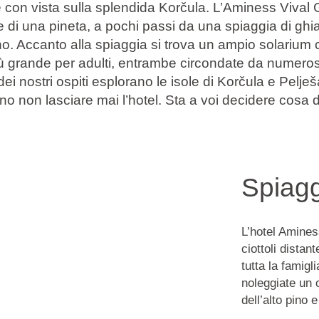
 con vista sulla splendida Korčula. L’Aminess Vival
 di una pineta, a pochi passi da una spiaggia di ghi
ino. Accanto alla spiaggia si trova un ampio solarium
ù grande per adulti, entrambe circondate da numeros
ei nostri ospiti esplorano le isole di Korčula e Pelješ
no non lasciare mai l’hotel. Sta a voi decidere cosa 
Spiag
L’hotel Amines
ciottoli distan
tutta la famig
noleggiate un 
dell’alto pino 