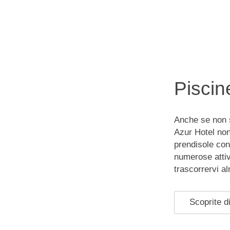
Piscin
Anche se non s
Azur Hotel non
prendisole con 
numerose attiv
trascorrervi a
Scoprite di