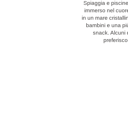
Spiaggia e piscine
immerso nel cuore
Marchi
in un mare cristall
bambini e una pi
Programma Ami Loyalty
snack. Alcuni d
Blog
preferisco