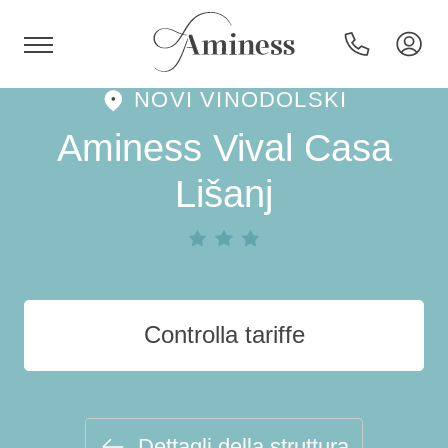
NOVI VINODOLSKI
HR
Aminess Vival Casa
Lišanj
Hotel e resort
Campeggi
Controlla tariffe
Offerte speciali
Destinazioni
Dettagli della struttura