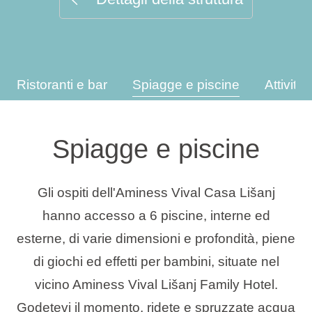
Tipi di vacanza
Ristoranti e bar
Spiagge e piscine
Attività
Marchi
Programma Ami Loyalty
Spiagge e piscine
Blog
Gli ospiti dell'Aminess Vival Casa Lišanj
hanno accesso a 6 piscine, interne ed
esterne, di varie dimensioni e profondità, piene
di giochi ed effetti per bambini, situate nel
vicino Aminess Vival Lišanj Family Hotel.
Godetevi il momento, ridete e spruzzate acqua