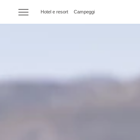
Hotel e resort
Campeggi
HR
Hotel e resort
Campeggi
Offerte speciali
Destinazioni
Tipi di vacanza
Marchi