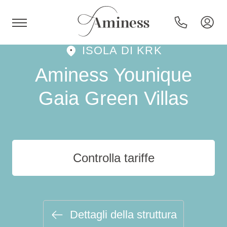
ISOLA DI KRK
HR
Aminess Younique
Gaia Green Villas
Hotel e resort
Campeggi
Controlla tariffe
Offerte speciali
Destinazioni
Dettagli della struttura