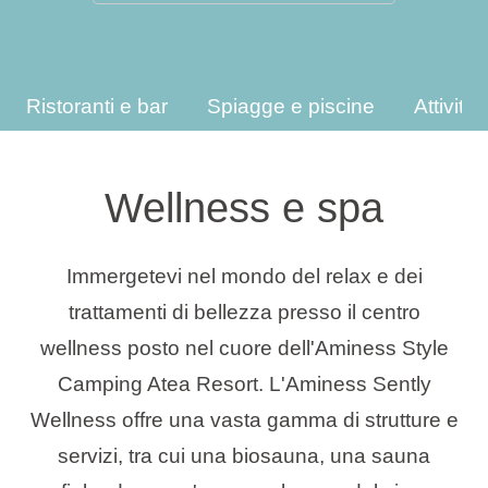
Tipi di vacanza
Ristoranti e bar
Spiagge e piscine
Attività
Marchi
Wellness e spa
Programma Ami Loyalty
Blog
Immergetevi nel mondo del relax e dei
trattamenti di bellezza presso il centro
wellness posto nel cuore dell'Aminess Style
Camping Atea Resort. L'Aminess Sently
Wellness offre una vasta gamma di strutture e
servizi, tra cui una biosauna, una sauna