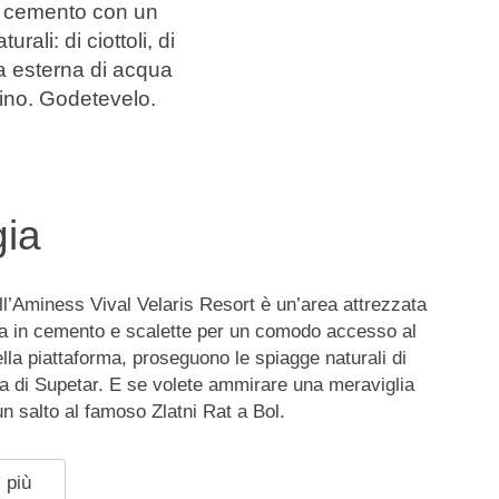
in cemento con un
ali: di ciottoli, di
na esterna di acqua
dino. Godetevelo.
gia
ll’Aminess Vival Velaris Resort è un’area attrezzata
a in cemento e scalette per un comodo accesso al
ella piattaforma, proseguono le spiagge naturali di
bia di Supetar. E se volete ammirare una meraviglia
un salto al famoso Zlatni Rat a Bol.
 più