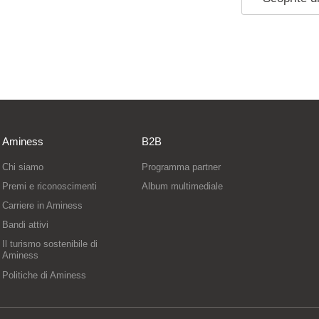
Aminess
B2B
Chi siamo
Programma partner
Premi e riconoscimenti
Album multimediale
Carriere in Aminess
Bandi attivi
Il turismo sostenibile di
Aminess
Politiche di Aminess