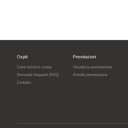
Ospiti
Prenotazioni
Carta turistica croata
Visualizza prenotazione
Domande frequenti (FAQ)
Annulla prenotazione
Contatto