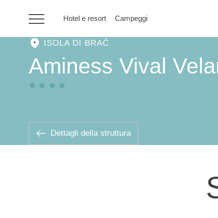
Hotel e resort
Campeggi
ISOLA DI BRAČ
HR
Aminess Vival Vela
Hotel e resort
Campeggi
Dettagli della struttura
Offerte speciali
Destinazioni
Tipi di vacanza