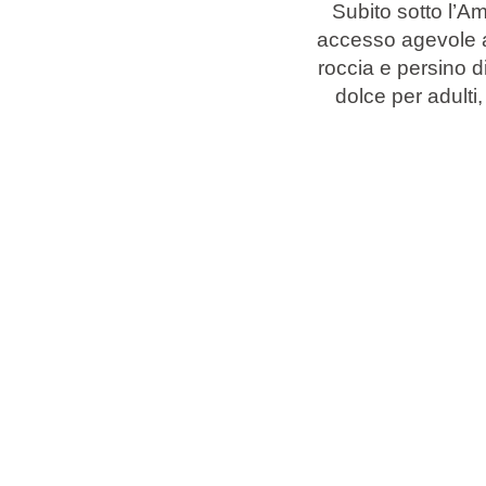
Subito sotto l’A
accesso agevole al 
Marchi
roccia e persino d
dolce per adulti
Programma Ami Loyalty
Blog