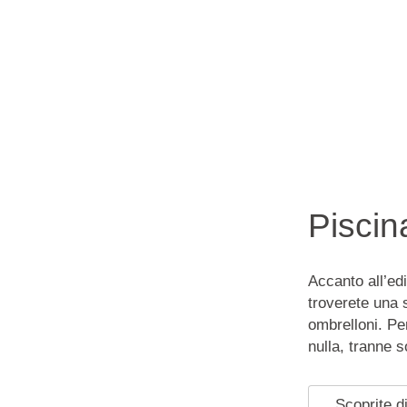
Piscin
Accanto all’edi
troverete una 
ombrelloni. Per
nulla, tranne 
Scoprite di