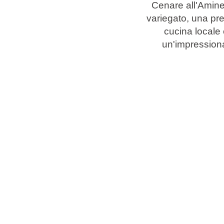
Cenare all'Amine
variegato, una pre
Marchi
cucina locale 
un'impressionan
Programma Ami Loyalty
Blog