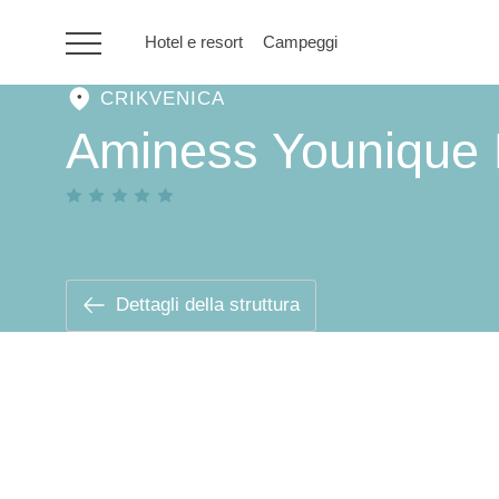
Hotel e resort
Campeggi
CRIKVENICA
HR
Aminess Younique N
Hotel e resort
Campeggi
Dettagli della struttura
Offerte speciali
Destinazioni
Tipi di vacanza