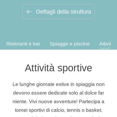
Tipi di vacanza
Dettagli della struttura
Marchi
Ristoranti e bar
Spiagge e piscine
Attività
Programma Ami Loyalty
Blog
Attività sportive
Le lunghe giornate estive in spiaggia non
devono essere dedicate solo al dolce far
niente. Vivi nuove avventure! Partecipa a
tornei sportivi di calcio, tennis o basket,