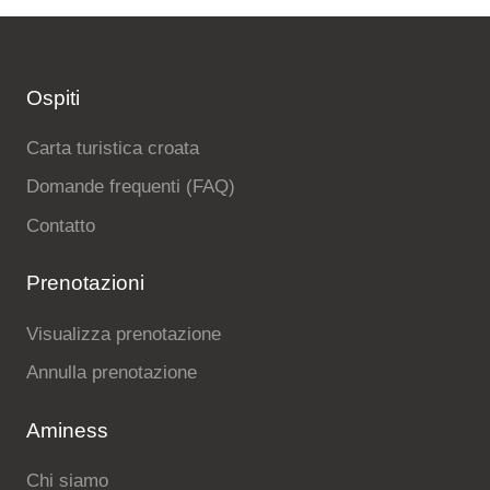
Ospiti
Carta turistica croata
Domande frequenti (FAQ)
Contatto
Prenotazioni
Visualizza prenotazione
Annulla prenotazione
Aminess
Chi siamo