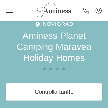
NOVIGRAD
HR
Aminess Planet
Camping Maravea
Holiday Homes
Hotel e resort
Campeggi
Offerte speciali
Controlla tariffe
Destinazioni