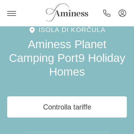
ISOLA DI KORČULA
HR
Aminess Planet
Camping Port9 Holiday
Homes
Hotel e resort
Campeggi
Controlla tariffe
Offerte speciali
Destinazioni