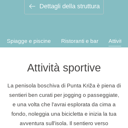
Dettagli della struttura
Tipi di vacanza
Spiagge e piscine
Ristoranti e bar
Attività
Marchi
Programma Ami Loyalty
Attività sportive
Blog
La penisola boschiva di Punta Križa è piena di
sentieri ben curati per jogging o passeggiate,
e una volta che l'avrai esplorata da cima a
fondo, noleggia una bicicletta e inizia la tua
avventura sull'isola. Il sentiero verso