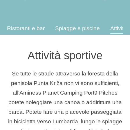
Tipi di vacanza
Ristoranti e bar
Spiagge e piscine
Attività
Marchi
Attività sportive
Programma Ami Loyalty
Blog
Se tutte le strade attraverso la foresta della
penisola Punta Križa non vi sono sufficienti,
all'Aminess Planet Camping Port9 Pitches
potete noleggiare una canoa o addirittura una
barca. Potete fare una piacevole passeggiata
in bicicletta verso Lumbarda, lungo le spiagge