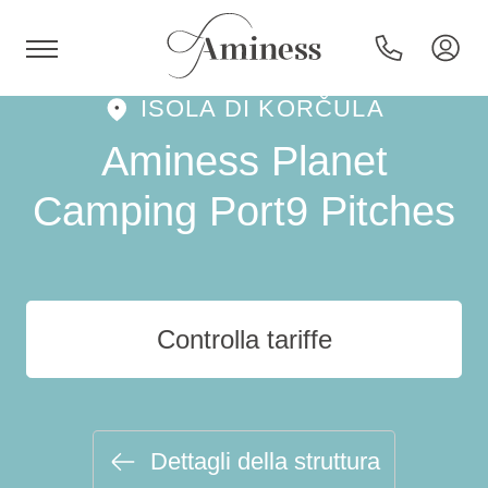
ISOLA DI KORČULA
HR
Aminess Planet
Camping Port9 Pitches
Hotel e resort
Campeggi
Controlla tariffe
Offerte speciali
Destinazioni
Dettagli della struttura