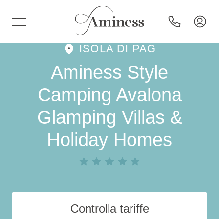
ISOLA DI PAG
HR
Aminess Style
Camping Avalona
Glamping Villas &
Hotel e resort
Holiday Homes
Campeggi
Offerte speciali
Destinazioni
Controlla tariffe