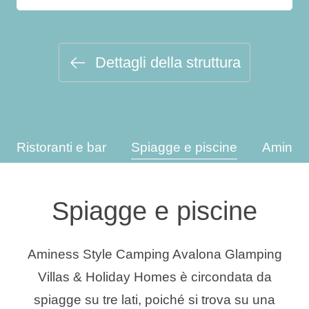
Tipi di vacanza
Dettagli della struttura
Marchi
Programma Ami Loyalty
Ristoranti e bar
Spiagge e piscine
Amines
Blog
Spiagge e piscine
Aminess Style Camping Avalona Glamping
Villas & Holiday Homes è circondata da
spiagge su tre lati, poiché si trova su una