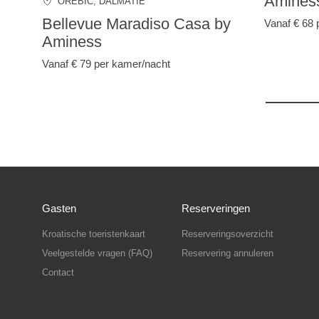
Aminess
OREBIĆ
, DALMATIË
Bellevue Maradiso Casa by
Vanaf € 68
Aminess
Vanaf € 79
per kamer/nacht
Gasten
Reserveringen
Kroatische toeristenkaart
Reserveringsoverzicht
Veelgestelde vragen (FAQ)
Reservering annuleren
Contact