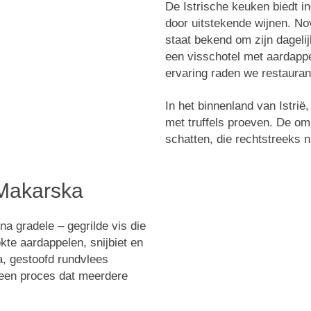
De Istrische keuken biedt 
door uitstekende wijnen. Nov
staat bekend om zijn dageli
een visschotel met aardappe
ervaring raden we restaura
In het binnenland van Istrië,
met truffels proeven. De om
schatten, die rechtstreeks 
 Makarska
 na gradele
– gegrilde vis die
kte aardappelen, snijbiet en
a
, gestoofd rundvlees
 een proces dat meerdere