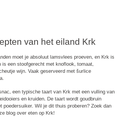
cepten van het eiland Krk
anden moet je absoluut
lamsvlees
proeven, en
Krk
is
m
is een stoofgerecht met knoflook, tomaat,
scheutje wijn. Vaak geserveerd met
šurlice
ta
.
snac
, een typische taart van Krk met een vulling van
eidooiers en kruiden. De taart wordt goudbruin
poedersuiker. Wil je dit thuis proberen? Zoek dan
ze blog over eten op Krk!