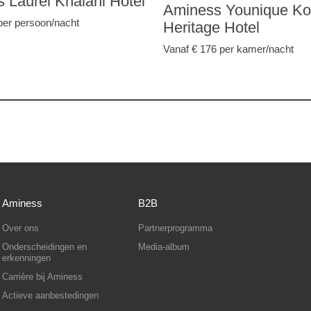
 Laurel Khalani Hotel
Aminess Younique Ko
per persoon/nacht
Heritage Hotel
Vanaf € 176
per kamer/nacht
Aminess
B2B
Over ons
Partnerprogramma
Onderscheidingen en
Media-album
erkenningen
Carrière bij Aminess
Actieve aanbestedingen