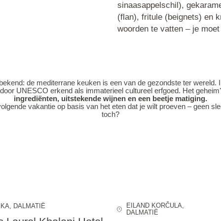
sinaasappelschil),
gekarame
(flan),
fritule
(beignets) en
k
woorden te vatten – je moe
 bekend: de mediterrane keuken is een van de gezondste ter wereld. 
 door UNESCO erkend als immaterieel cultureel erfgoed. Het gehei
ingrediënten, uitstekende wijnen en een beetje matiging.
volgende vakantie op basis van het eten dat je wilt proeven – geen sle
toch?
EILAND KORČULA
,
SKA
, DALMATIË
DALMATIË