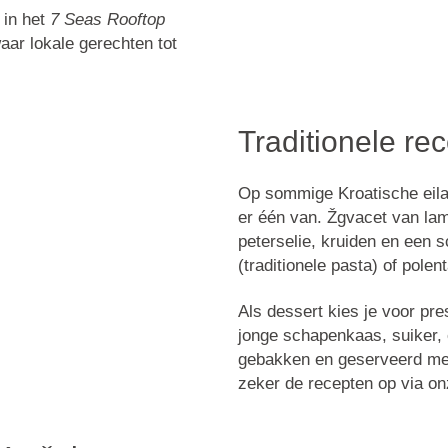
 in het
7 Seas Rooftop
waar lokale gerechten tot
Traditionele re
Op sommige Kroatische eil
er één van.
Žgvacet van la
peterselie, kruiden en een 
(traditionele pasta) of
polen
Als dessert kies je voor
pre
jonge schapenkaas, suiker, 
gebakken en geserveerd met 
zeker de recepten op via on