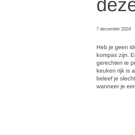
dez
Vakantietypes
Merken
7 december 2024
Ami Loyalty programma
Heb je geen id
Blogi
kompas zijn. E
gerechten te p
keuken rijk is 
beleef je slech
wanneer je ee