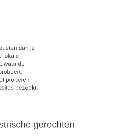
t eten dan je
 lokale
t, waar de
probeert,
oet proberen
sites bezoekt.
Istrische gerechten