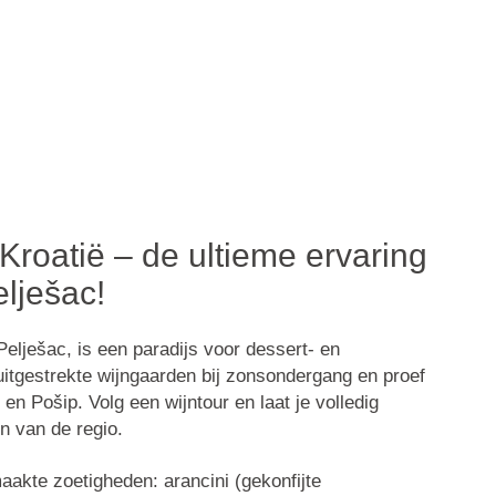
Kroatië – de ultieme ervaring
elješac!
Pelješac
, is een paradijs voor dessert- en
uitgestrekte wijngaarden bij zonsondergang en proef
en
Pošip
. Volg een wijntour en laat je volledig
 van de regio.
maakte zoetigheden:
arancini
(gekonfijte