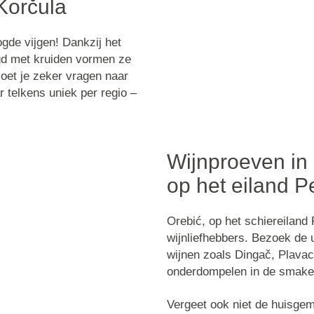
Korčula
gde vijgen!
Dankzij het
ogd met kruiden vormen ze
moet je zeker vragen naar
r telkens uniek per regio –
Wijnproeven in 
op het eiland P
Orebić
, op het schiereiland
wijnliefhebbers. Bezoek de 
wijnen zoals
Dingač
,
Plavac
onderdompelen in de smaken
Vergeet ook niet de huisge