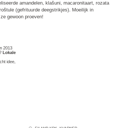
liseerde amandelen
,
klašuni
,
macaronitaart
,
rozata
roštule
(gefrituurde deegstrikjes). Moeilijk in
t ze gewoon proeven!
In 2013
m?
Lokale
cht idee,