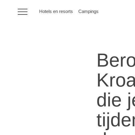
Hotels en resorts
Campings
HR
Bero
Hotels en resorts
Kroa
Campings
die 
Speciale
aanbiedingen
tijd
Bestemmingen