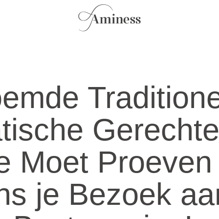
emde Traditione
tische Gerecht
je Moet Proeven
ens je Bezoek aa