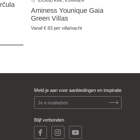
EILAND KRK
, KVARNER
rčula
Aminess Younique Gaia
Green Villas
Vanaf € 83
per villa/nacht
Meld je aan voor aanbiedingen en inspiratie
Blijf verbonden