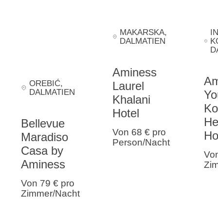
MAKARSKA
,
I
DALMATIEN
K
D
Aminess
Am
OREBIĆ
,
Laurel
DALMATIEN
Yo
Khalani
Ko
Hotel
He
Bellevue
Von 68 €
pro
Ho
Maradiso
Person/Nacht
Casa by
Vo
Aminess
Zi
Von 79 €
pro
Zimmer/Nacht