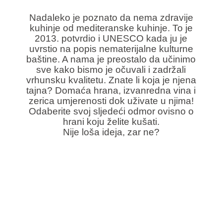
Nadaleko je poznato da nema zdravije
kuhinje od mediteranske kuhinje. To je
2013. potvrdio i UNESCO kada ju je
uvrstio na popis nematerijalne kulturne
baštine. A nama je preostalo da učinimo
sve kako bismo je očuvali i zadržali
vrhunsku kvalitetu. Znate li koja je njena
tajna? Domaća hrana, izvanredna vina i
zerica umjerenosti dok uživate u njima!
Odaberite svoj sljedeći odmor ovisno o
hrani koju želite kušati.
Nije loša ideja, zar ne?