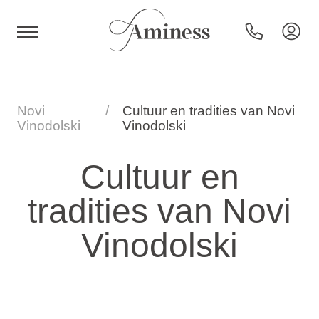
HR
Novi
Cultuur en tradities van Novi
Vinodolski
Vinodolski
Hotels en resorts
Cultuur en
tradities van Novi
Campings
Vinodolski
Speciale aanbiedingen
Bestemmingen