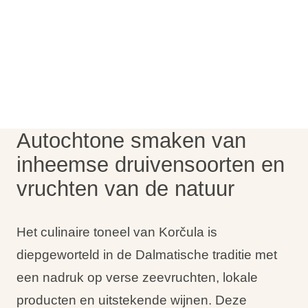
Vakantietypes
Merken
Ami Loyalty programma
Autochtone smaken van
Blogi
inheemse druivensoorten en
vruchten van de natuur
Het culinaire toneel van Korčula is
diepgeworteld in de Dalmatische traditie met
een nadruk op verse zeevruchten, lokale
producten en uitstekende wijnen. Deze