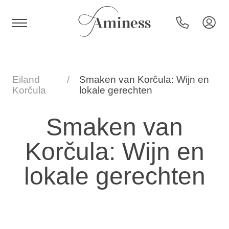
HR
Eiland
Smaken van Korčula: Wijn en
Korčula
lokale gerechten
Hotels en resorts
Smaken van
Korčula: Wijn en
Campings
lokale gerechten
Speciale aanbiedingen
Bestemmingen