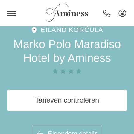
EILAND KORČULA
HR
Marko Polo Maradiso
Hotel by Aminess
Hotels en resorts
Campings
Tarieven controleren
Speciale aanbiedingen
Bestemmingen
Eigendom details