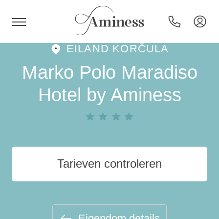
EILAND KORČULA
HR
Marko Polo Maradiso
Hotel by Aminess
Hotels en resorts
Campings
Tarieven controleren
Speciale aanbiedingen
Bestemmingen
Eigendom details