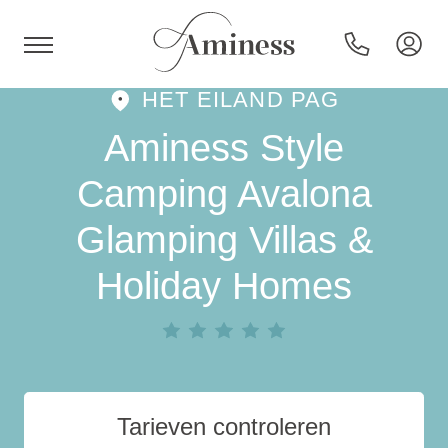
HET EILAND PAG
HR
Aminess Style
Camping Avalona
Glamping Villas &
Hotels en resorts
Holiday Homes
Campings
Speciale aanbiedingen
Bestemmingen
Tarieven controleren